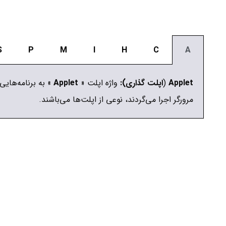
S
P
M
I
H
C
A
Applet
(
اپلت گذاری):
واژه اپلت «
Applet‌
» به برنامه‌هايي
مرورگر اجرا مي‌گردند، نوعي از اپلت‌ها مي‌باشند.