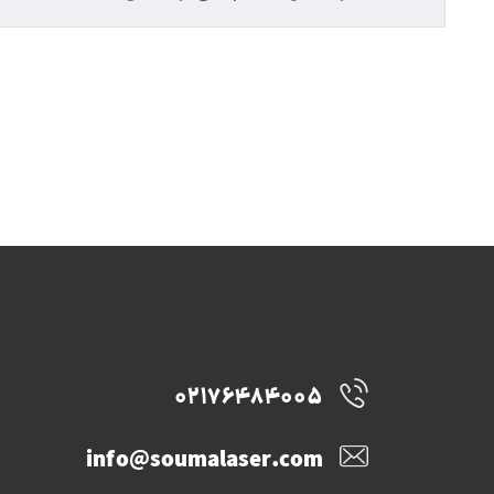
02176484005
info@soumalaser.com